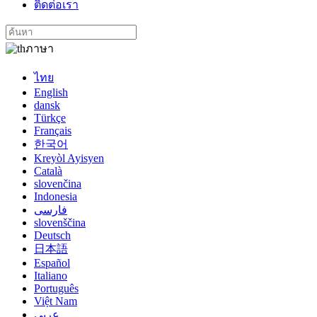
ติดต่อเรา
ภาษา
ไทย
English
dansk
Türkçe
Français
한국어
Kreyòl Ayisyen
Català
slovenčina
Indonesia
فارسی
slovenščina
Deutsch
日本語
Español
Italiano
Português
Việt Nam
عربي