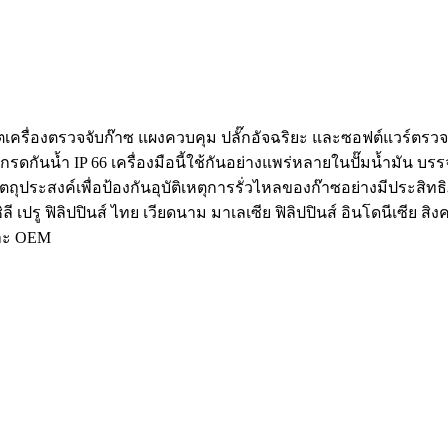
็นผู้ผลิตเครื่องตรวจจับก๊าซ แผงควบคุม ปลั๊กอัจฉริยะ และซอฟต์แว
รดกันน้ำ IP 66 เครื่องมือนี้ใช้กันอย่างแพร่หลายในปั๊มน้ำมัน บร
 มีวัตถุประสงค์เพื่อป้องกันอุบัติเหตุการรั่วไหลของก๊าซอย่างมี
ี เปรู ฟิลิปปินส์ ไทย เวียดนาม มาเลเซีย ฟิลิปปินส์ อินโดนีเซีย 
และ OEM