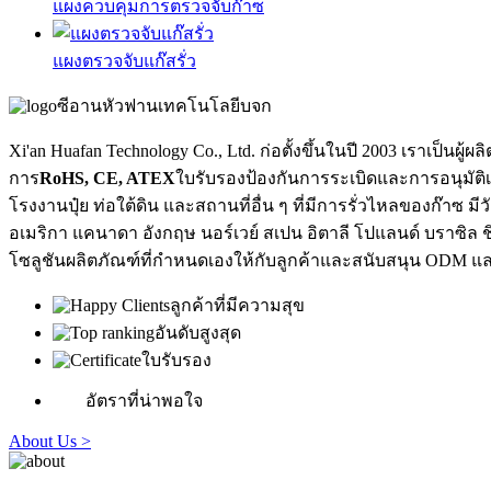
แผงควบคุมการตรวจจับก๊าซ
แผงตรวจจับแก๊สรั่ว
ซีอานหัวฟานเทคโนโลยีบจก
Xi'an Huafan Technology Co., Ltd. ก่อตั้งขึ้นในปี 2003 เราเป
การ
RoHS, CE, ATEX
ใบรับรองป้องกันการระเบิดและการอนุมัติเก
โรงงานปุ๋ย ท่อใต้ดิน และสถานที่อื่น ๆ ที่มีการรั่วไหลของก๊าซ
อเมริกา แคนาดา อังกฤษ นอร์เวย์ สเปน อิตาลี โปแลนด์ บราซิล ชิล
โซลูชันผลิตภัณฑ์ที่กำหนดเองให้กับลูกค้าและสนับสนุน ODM 
ลูกค้าที่มีความสุข
อันดับสูงสุด
ใบรับรอง
อัตราที่น่าพอใจ
About Us >