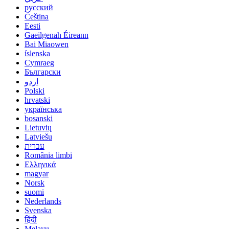
русский
Čeština
Eesti
Gaeilgenah Éireann
Bai Miaowen
íslenska
Cymraeg
Български
اردو
Polski
hrvatski
українська
bosanski
Lietuvių
Latviešu
עברית
România limbi
Ελληνικά
magyar
Norsk
suomi
Nederlands
Svenska
हिंदी
Melayu